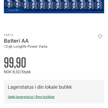
Skip
VARTA
to
Batteri AA
the
12-pk Longlife Power Varta
beginning
of
the
99,90
images
gallery
NOK
8
32
/Stykk
Lagerstatus i din lokale butikk
Sjekk lagerstatus i flere butikker