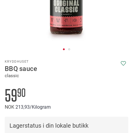
Skip
KRYDDHUSET
to
BBQ sauce
the
classic
beginning
of
the
59
90
images
gallery
NOK
213
93
/Kilogram
Lagerstatus i din lokale butikk