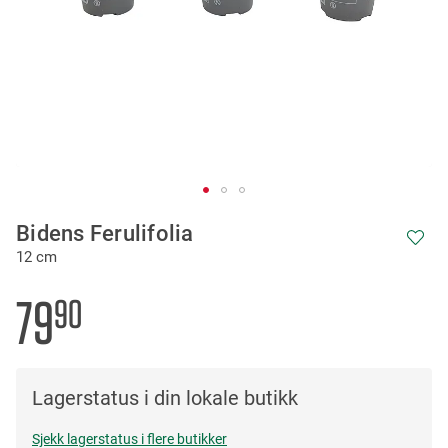
Skip
Bidens Ferulifolia
to
12 cm
the
beginning
of
79
90
the
images
gallery
Lagerstatus i din lokale butikk
Sjekk lagerstatus i flere butikker