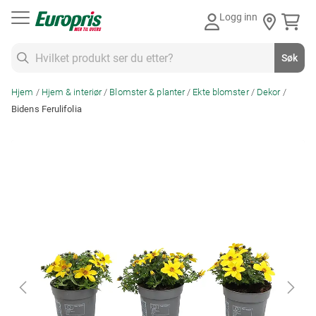
Gå
Logg inn
til
innhold
Søk
Søk
Hjem
Hjem & interiør
Blomster & planter
Ekte blomster
Dekor
Bidens Ferulifolia
Skip
to
the
end
of
the
images
gallery