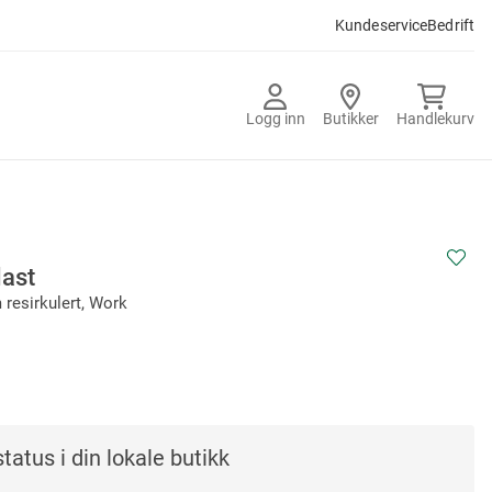
Kundeservice
Bedrift
Logg inn
Butikker
Handlekurv
last
 resirkulert, Work
tatus i din lokale butikk