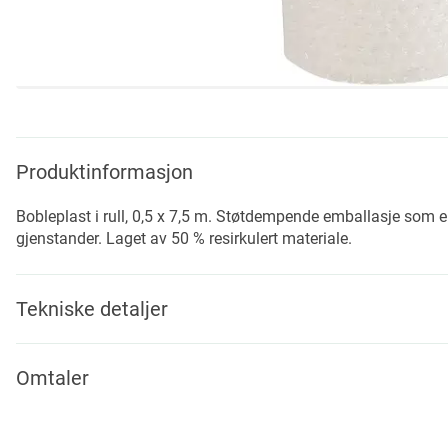
Skip
to
the
beginning
Produktinformasjon
of
the
Bobleplast i rull, 0,5 x 7,5 m. Støtdempende emballasje som er 
images
gjenstander. Laget av 50 % resirkulert materiale.
gallery
Tekniske detaljer
Omtaler