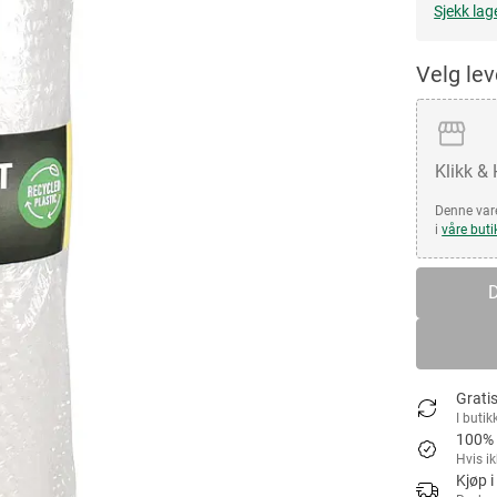
Sjekk lag
Velg le
Klikk &
Denne vare
i
våre buti
D
Gratis
I butik
100% 
Hvis i
Kjøp i