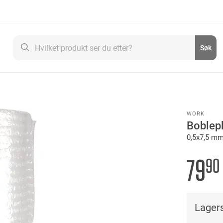
Søk
Søk
WORK
Boblep
0,5x7,5 mm
79
90
Lagers