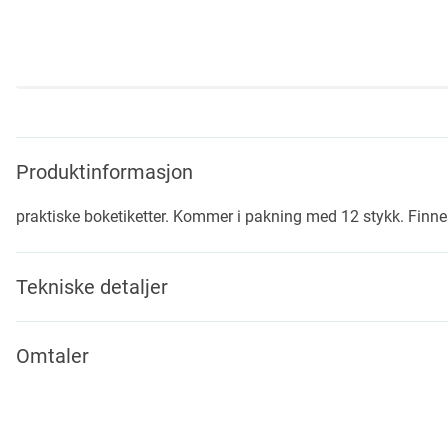
Skip
to
the
beginning
Produktinformasjon
of
the
praktiske boketiketter. Kommer i pakning med 12 stykk. Finnes 
images
gallery
Tekniske detaljer
Omtaler