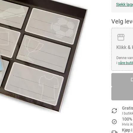
Sjekk lag
Velg le
Klikk &
Denne vare
i
våre buti
D
Gratis
I butik
100% 
Hvis i
Kjøp i