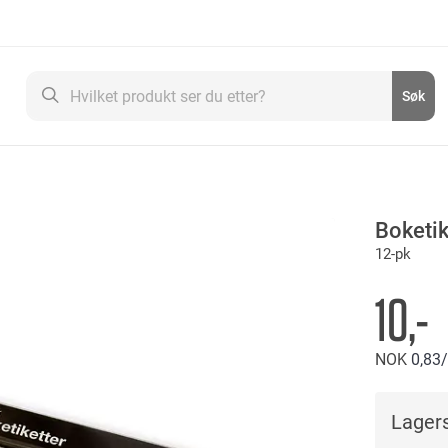
Søk
Søk
Boketik
12-pk
10,-
NOK
0
83
Lagers