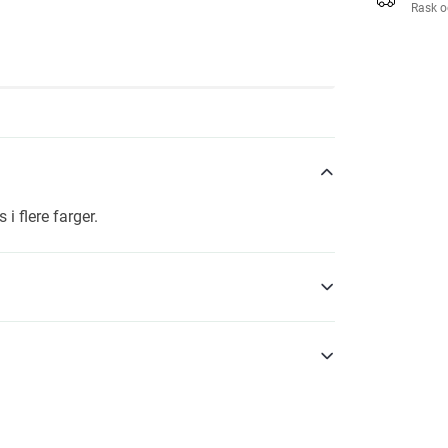
Rask o
i flere farger.