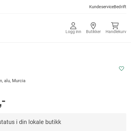
Kundeservice
Bedrift
Logg inn
Butikker
Handlekurv
, alu, Murcia
,-
tatus i din lokale butikk