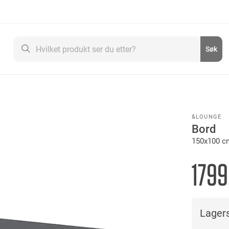
Søk
Søk
&LOUNGE
Bord
150x100 cm
1799
Lagers