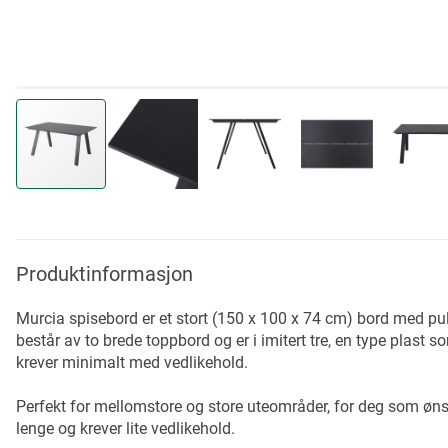
Skip
to
the
beginning
Produktinformasjon
of
the
Murcia spisebord er et stort (150 x 100 x 74 cm) bord med 
images
består av to brede toppbord og er i imitert tre, en type plast so
gallery
krever minimalt med vedlikehold.
Perfekt for mellomstore og store uteområder, for deg som ønsk
lenge og krever lite vedlikehold.