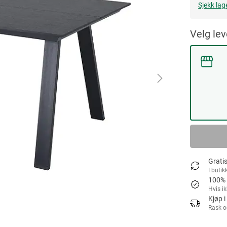
Sjekk lag
Velg le
Gratis
I butik
100% 
Hvis i
Kjøp i
Rask o