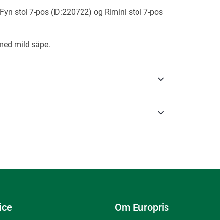
yn stol 7-pos (ID:220722) og Rimini stol 7-pos
med mild såpe.
ice
Om Europris