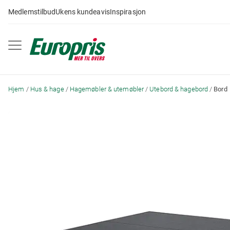
Gå
Medlemstilbud
Ukens kundeavis
Inspirasjon
til
innhold
Hjem
Hus & hage
Hagemøbler & utemøbler
Utebord & hagebord
Bord
Skip
to
the
end
of
the
images
gallery