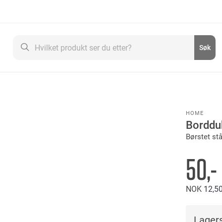
Søk
Søk
HOME
Borddu
Børstet stå
50,-
NOK
12
5
Lagers