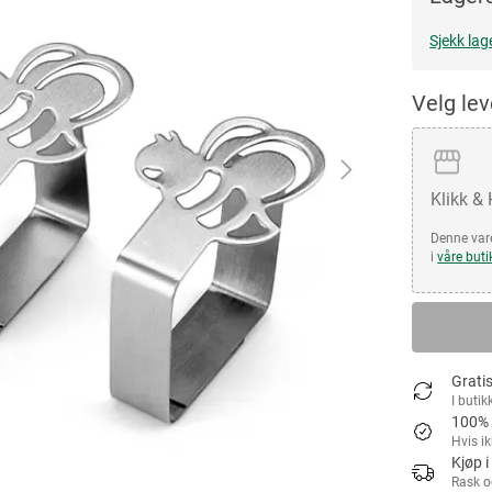
Sjekk lag
Velg le
Klikk &
Denne vare
i
våre buti
Gratis
I butik
100% 
Hvis i
Kjøp i
Rask o