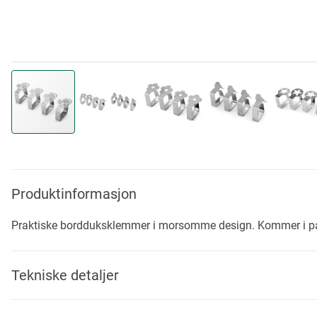
Skip
to
the
beginning
Produktinformasjon
of
the
Praktiske bordduksklemmer i morsomme design. Kommer i pa
images
gallery
Tekniske detaljer