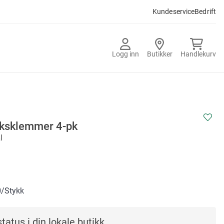
Kundeservice
Bedrift
Logg inn
Butikker
Handlekurv
ksklemmer 4-pk
l
0
/Stykk
tatus i din lokale butikk