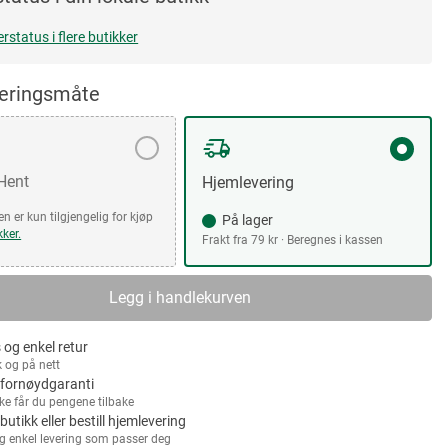
erstatus i flere butikker
veringsmåte
 Hent
Hjemlevering
n er kun tilgjengelig for kjøp
På lager
kker.
Frakt fra 79 kr · Beregnes i kassen
Legg i handlekurven
 og enkel retur
k og på nett
fornøydgaranti
kke får du pengene tilbake
 butikk eller bestill hjemlevering
g enkel levering som passer deg