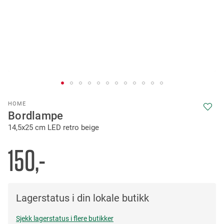
Skip
HOME
to
Bordlampe
the
14,5x25 cm LED retro beige
beginning
of
the
150,-
images
gallery
Lagerstatus i din lokale butikk
Sjekk lagerstatus i flere butikker