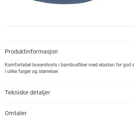
Skip
to
the
beginning
Produktinformasjon
of
the
Komfortabel boxershorts i bambusfiber med elastan for god str
images
i ulike farger og størrelser.
gallery
Tekniske detaljer
Omtaler