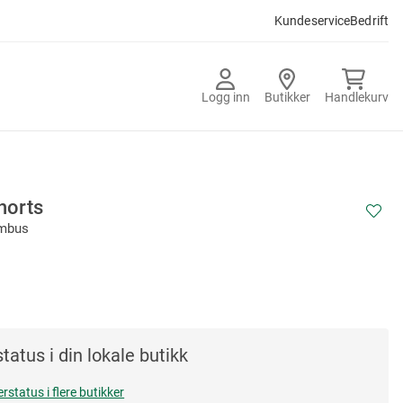
Kundeservice
Bedrift
Logg inn
Butikker
Handlekurv
horts
ambus
tatus i din lokale butikk
erstatus i flere butikker