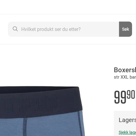
Søk
Søk
Boxers
str XXL b
99
90
Lagers
Sjekk lag