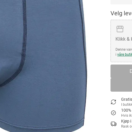
Velg le
Klikk &
Denne vare
i
våre buti
D
Gratis
I butik
100% 
Hvis i
Kjøp i
Rask o