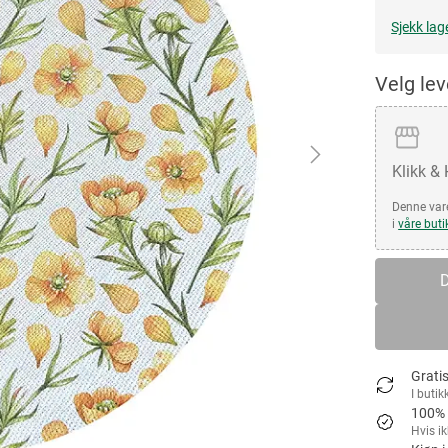
Sjekk lag
Velg le
Klikk &
Denne vare
i
våre buti
D
Gratis
I butik
100% 
Hvis i