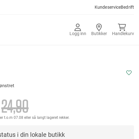
Kundeservice
Bedrift
Logg inn
Butikker
Handlekurv
ønstret
24
90
er t.o.m 07.08 eller så langt lageret rekker.
tatus i din lokale butikk