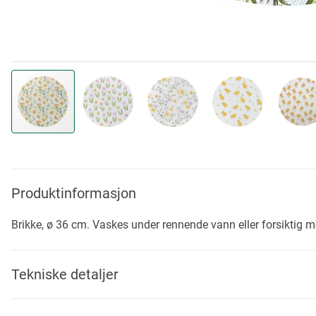
Skip
to
the
beginning
Produktinformasjon
of
the
Brikke, ø 36 cm. Vaskes under rennende vann eller forsiktig med
images
gallery
Tekniske detaljer