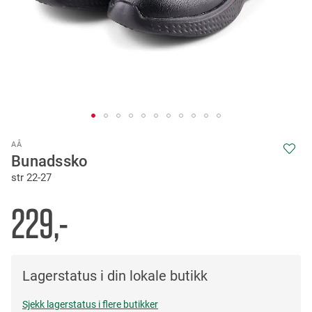
Skip
AÅ
to
Bunadssko
the
str 22-27
beginning
of
the
229,-
images
gallery
Lagerstatus i din lokale butikk
Sjekk lagerstatus i flere butikker