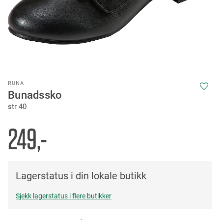
Skip
RUNA
to
Bunadssko
the
str 40
beginning
of
the
249,-
images
gallery
Lagerstatus i din lokale butikk
Sjekk lagerstatus i flere butikker