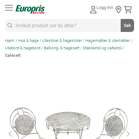
Gå
Logg inn
til
innhold
Søk
Søk
Hjem
Hus & hage
Utestoler & hagestoler
Hagemøbler & utemøbler
Utebord & hagebord
Balkong- & hagesett
Stablestol og cafestol
Cafesett
Skip
to
the
end
of
the
images
gallery