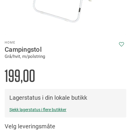
Skip
HOME
to
Campingstol
the
Grå/hvit, m/polstring
beginning
of
the
199,00
images
gallery
Lagerstatus i din lokale butikk
Sjekk lagerstatus i flere butikker
Velg leveringsmåte