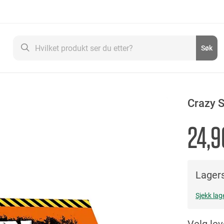
Søk
Søk
Crazy 
24,9
Lagers
Sjekk lag