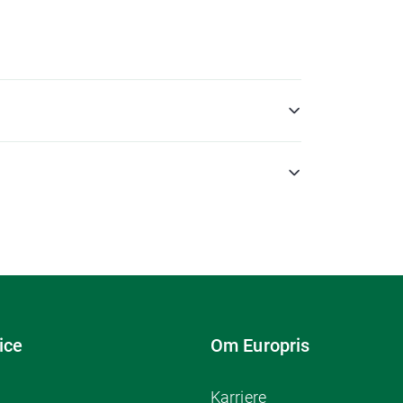
ice
Om Europris
Karriere