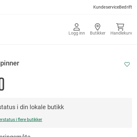
Kundeservice
Bedrift
Logg inn
Butikker
Handlekurv
Spinner
0
tatus i din lokale butikk
erstatus i flere butikker