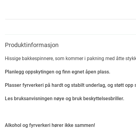
Skip
to
the
beginning
Produktinformasjon
of
the
Hissige bakkespinnere, som kommer i pakning med åtte stykk.
images
gallery
Planlegg oppskytingen og finn egnet åpen plass.
Plasser fyrverkeri på hardt og stabilt underlag, og støtt opp 
Les bruksanvisningen nøye og bruk beskyttelsesbriller.
Alkohol og fyrverkeri hører ikke sammen!