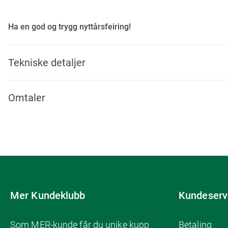
Ha en god og trygg nyttårsfeiring!
Tekniske detaljer
Omtaler
Mer Kundeklubb
Kundeserv
Som MER-kunde får du unike kupp
Betaling