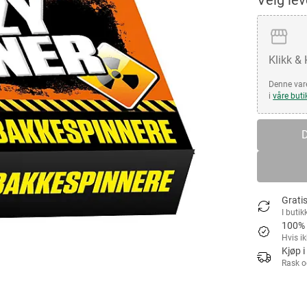
Velg le
Klikk &
Denne vare
i
våre buti
D
Gratis
I butik
100% 
Hvis i
Kjøp i
Rask o