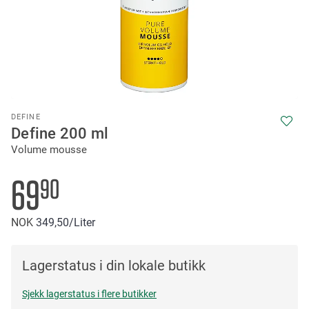
Skip
DEFINE
to
Define 200 ml
the
Volume mousse
beginning
of
the
69
90
images
gallery
NOK
349
50
/Liter
Lagerstatus i din lokale butikk
Sjekk lagerstatus i flere butikker