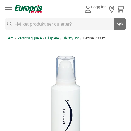
Gå
Logg inn
til
innhold
Søk
Søk
Hjem
Personlig pleie
Hårpleie
Hårstyling
Define 200 ml
Skip
to
the
end
of
the
images
gallery