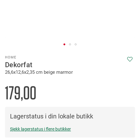
Skip
HOME
to
Dekorfat
the
26,6x12,6x2,35 cm beige marmor
beginning
of
the
179,00
images
gallery
Lagerstatus i din lokale butikk
Sjekk lagerstatus i flere butikker