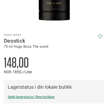
Skip
HUGO BOSS
to
Deostick
the
75 ml Hugo Boss The scent
beginning
of
the
148,00
images
gallery
NOK
1850,-
/Liter
Lagerstatus i din lokale butikk
Sjekk lagerstatus i flere butikker