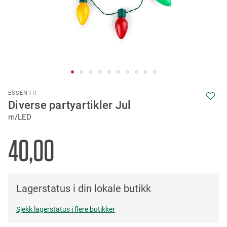
Skip
ESSENTII
to
Diverse partyartikler Jul
the
m/LED
beginning
of
the
40,00
images
gallery
Lagerstatus i din lokale butikk
Sjekk lagerstatus i flere butikker