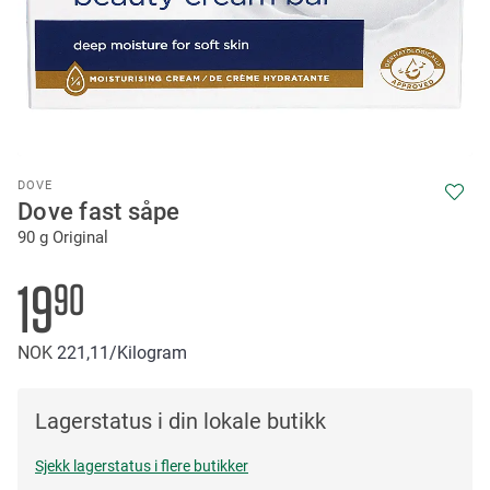
Skip
DOVE
to
Dove fast såpe
the
90 g Original
beginning
of
the
19
90
images
gallery
NOK
221
11
/Kilogram
Lagerstatus i din lokale butikk
Sjekk lagerstatus i flere butikker