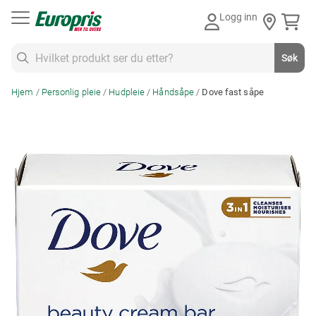
Gå
Logg inn
til
innhold
Søk
Søk
Hjem
Personlig pleie
Hudpleie
Håndsåpe
Dove fast såpe
Skip
to
the
end
of
the
images
gallery