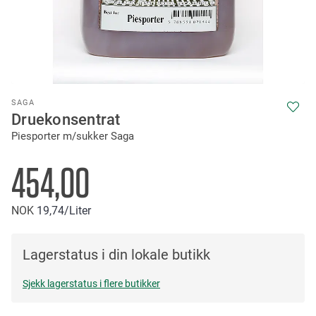
Skip
SAGA
to
Druekonsentrat
the
Piesporter m/sukker Saga
beginning
of
the
454,00
images
gallery
NOK
19
74
/Liter
Lagerstatus i din lokale butikk
Sjekk lagerstatus i flere butikker