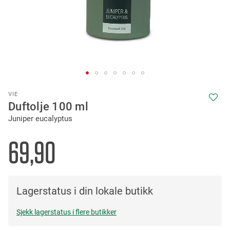
Skip
VIE
to
Duftolje 100 ml
the
Juniper eucalyptus
beginning
of
the
69,90
images
gallery
Lagerstatus i din lokale butikk
Sjekk lagerstatus i flere butikker