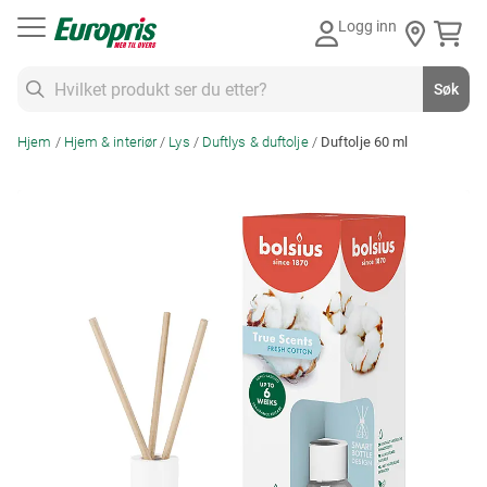
Gå
Spar 30%
Logg inn
til
innhold
Søk
Søk
Hjem
Hjem & interiør
Lys
Duftlys & duftolje
Duftolje 60 ml
Skip
to
the
end
of
the
images
gallery