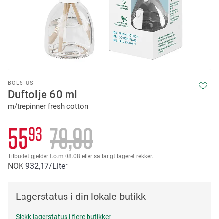
Skip
BOLSIUS
to
Duftolje 60 ml
the
m/trepinner fresh cotton
beginning
of
the
55
79
90
93
images
gallery
Tilbudet gjelder t.o.m 08.08 eller så langt lageret rekker.
NOK
932
17
/Liter
Lagerstatus i din lokale butikk
Sjekk lagerstatus i flere butikker