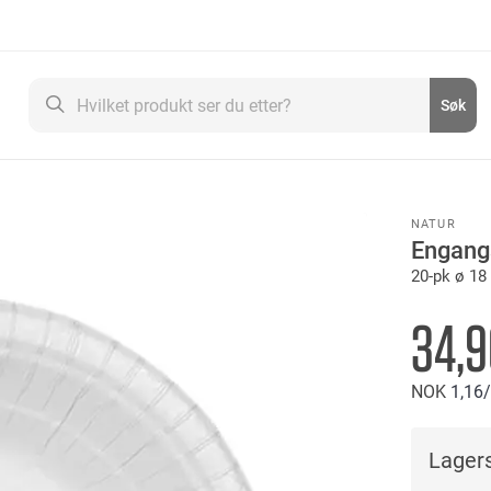
Søk
Søk
NATUR
Engang
20-pk ø 18
34,9
NOK
1
16
Lagers