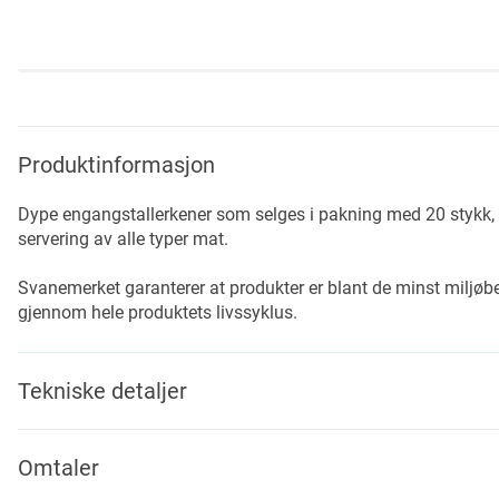
Skip
to
the
beginning
Produktinformasjon
of
the
Dype engangstallerkener som selges i pakning med 20 stykk, 
images
servering av alle typer mat.
gallery
Svanemerket garanterer at produkter er blant de minst miljøbe
gjennom hele produktets livssyklus.
Tekniske detaljer
Omtaler