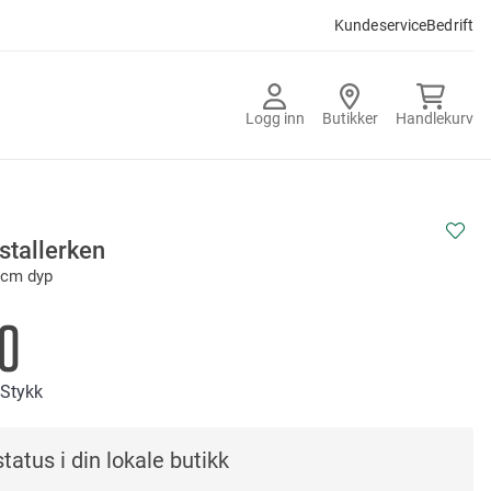
Kundeservice
Bedrift
Logg inn
Butikker
Handlekurv
stallerken
 cm dyp
0
/Stykk
tatus i din lokale butikk