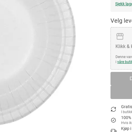
Sjekk lag
Velg le
Klikk &
Denne vare
i
våre buti
D
Gratis
I butik
100% 
Hvis i
Kjøp i