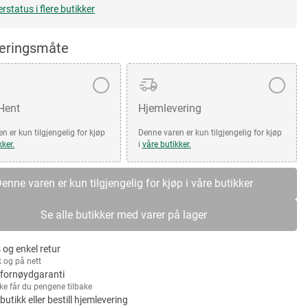
erstatus i flere butikker
veringsmåte
 Hent
Hjemlevering
n er kun tilgjengelig for kjøp
Denne varen er kun tilgjengelig for kjøp
kker.
i
våre butikker.
enne varen er kun tilgjengelig for kjøp i våre butikker
Se alle butikker med varer på lager
 og enkel retur
k og på nett
fornøydgaranti
kke får du pengene tilbake
 butikk eller bestill hjemlevering