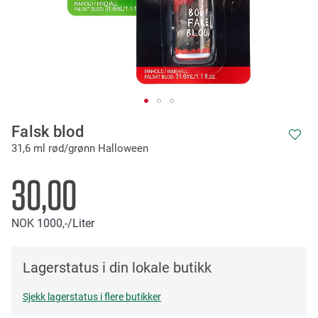
Skip
Falsk blod
to
31,6 ml rød/grønn Halloween
the
beginning
of
30,00
the
images
NOK
1000,-
/Liter
gallery
Lagerstatus i din lokale butikk
Sjekk lagerstatus i flere butikker