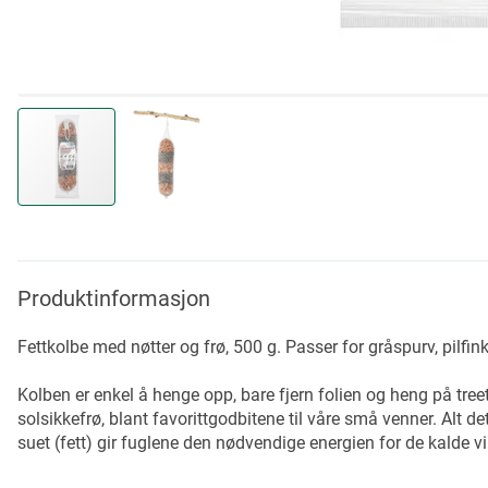
Skip
to
the
beginning
Produktinformasjon
of
the
Fettkolbe med nøtter og frø, 500 g. Passer for gråspurv, pilfin
images
gallery
Kolben er enkel å henge opp, bare fjern folien og heng på tre
solsikkefrø, blant favorittgodbitene til våre små venner. Alt d
suet (fett) gir fuglene den nødvendige energien for de kalde 