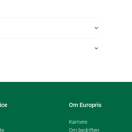
ice
Om Europris
Karriere
te
Om bedriften