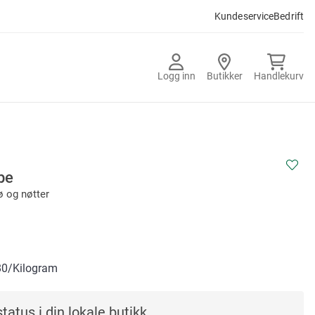
Kundeservice
Bedrift
Logg inn
Butikker
Handlekurv
be
ø og nøtter
80
/Kilogram
tatus i din lokale butikk