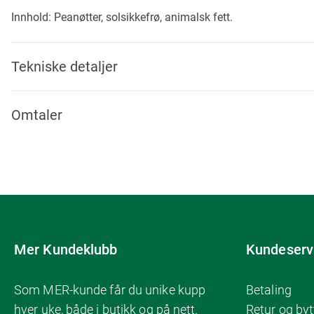
Innhold: Peanøtter, solsikkefrø, animalsk fett.
Tekniske detaljer
Omtaler
Mer Kundeklubb
Kundeserv
Som MER-kunde får du unike kupp
Betaling
hver uke, både i butikk og på nett.
Retur og byt