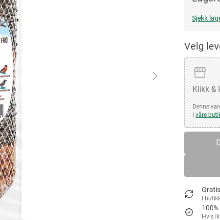
Sjekk lag
Velg le
Klikk &
Denne vare
i
våre buti
D
Gratis
I butik
100% 
Hvis i