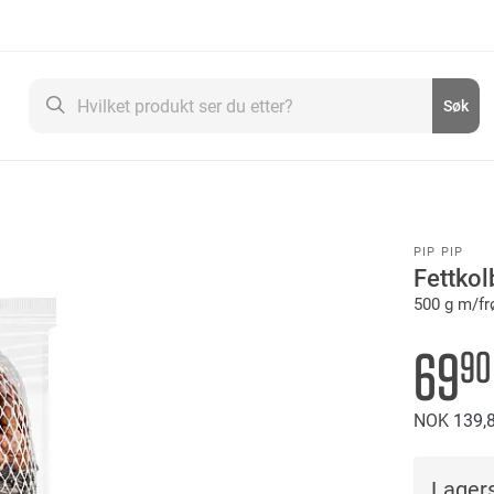
Søk
Søk
PIP PIP
Fettkol
500 g m/fr
69
90
NOK
139
Lagers