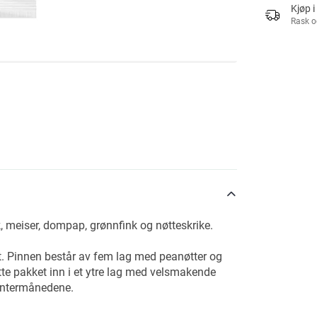
Kjøp i
Rask o
k, meiser, dompap, grønnfink og nøtteskrike.
et. Pinnen består av fem lag med peanøtter og
ette pakket inn i et ytre lag med velsmakende
vintermånedene.