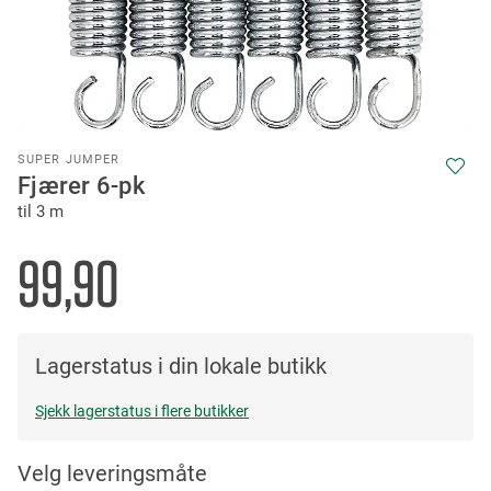
Skip
SUPER JUMPER
to
Fjærer 6-pk
the
til 3 m
beginning
of
the
99,90
images
gallery
Lagerstatus i din lokale butikk
Sjekk lagerstatus i flere butikker
Velg leveringsmåte