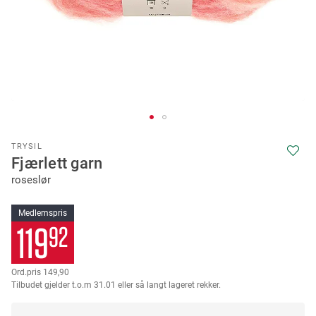
Skip
TRYSIL
to
Fjærlett garn
the
roseslør
beginning
of
the
Medlemspris
images
119
92
gallery
149
90
Tilbudet gjelder t.o.m 31.01 eller så langt lageret rekker.