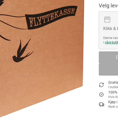
Velg le
Klikk &
Denne vare
i
våre buti
D
Gratis
I butik
100% 
Hvis i
Kjøp i
Rask o