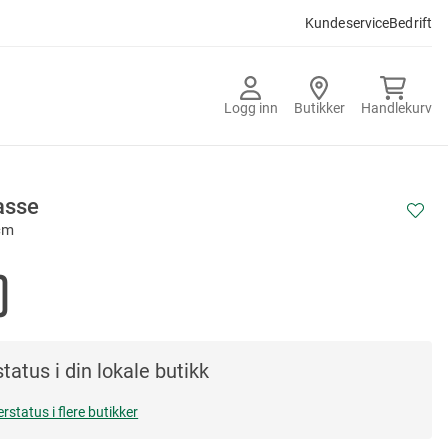
Kundeservice
Bedrift
Logg inn
Butikker
Handlekurv
asse
cm
0
tatus i din lokale butikk
erstatus i flere butikker