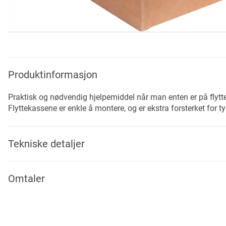
Skip
to
the
beginning
Produktinformasjon
of
the
Praktisk og nødvendig hjelpemiddel når man enten er på flytte
images
Flyttekassene er enkle å montere, og er ekstra forsterket for ty
gallery
Tekniske detaljer
Omtaler