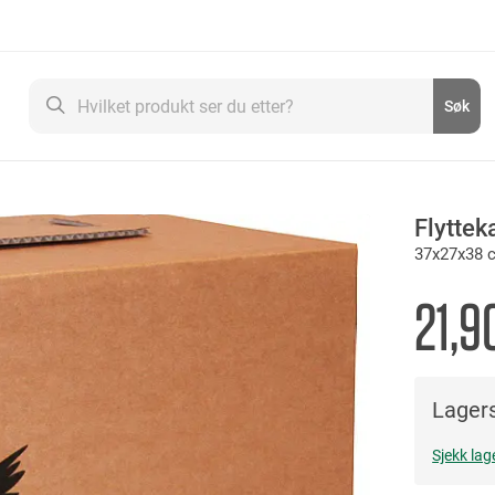
Søk
Søk
Flyttek
37x27x38 
21,9
Lagers
Sjekk lag