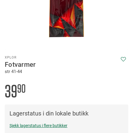
Skip
XPLOR
to
Fotvarmer
the
str 41-44
beginning
of
the
39
90
images
gallery
Lagerstatus i din lokale butikk
Sjekk lagerstatus i flere butikker