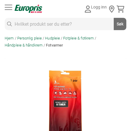
Gå
Logg inn
til
innhold
Søk
Søk
Hjem
Personlig pleie
Hudpleie
Fotpleie & fotkrem
Håndpleie & håndkrem
Fotvarmer
Skip
to
the
end
of
the
images
gallery