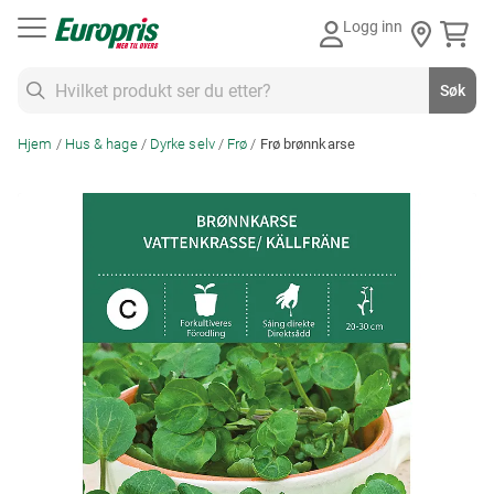
Gå
Logg inn
til
innhold
Søk
Søk
Hjem
Hus & hage
Dyrke selv
Frø
Frø brønnkarse
Skip
to
the
end
of
the
images
gallery