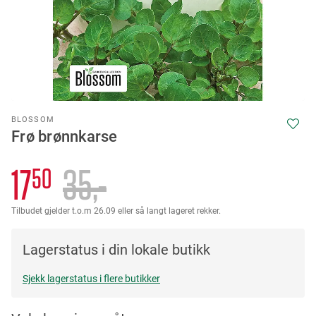
Skip
BLOSSOM
to
Frø brønnkarse
the
beginning
of
17
35,-
50
the
images
Tilbudet gjelder t.o.m 26.09 eller så langt lageret rekker.
gallery
Lagerstatus i din lokale butikk
Sjekk lagerstatus i flere butikker