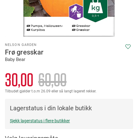
Skip
NELSON GARDEN
to
Frø gresskar
the
Baby Bear
beginning
of
the
30,00
60,00
images
gallery
Tilbudet gjelder t.o.m 26.09 eller så langt lageret rekker.
Lagerstatus i din lokale butikk
Sjekk lagerstatus i flere butikker