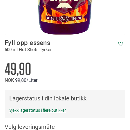
Skip
Fyll opp-essens
to
500 ml Hot Shots Tyrker
the
beginning
of
49,90
the
images
NOK
99
80
/Liter
gallery
Lagerstatus i din lokale butikk
Sjekk lagerstatus i flere butikker
Velg leveringsmåte