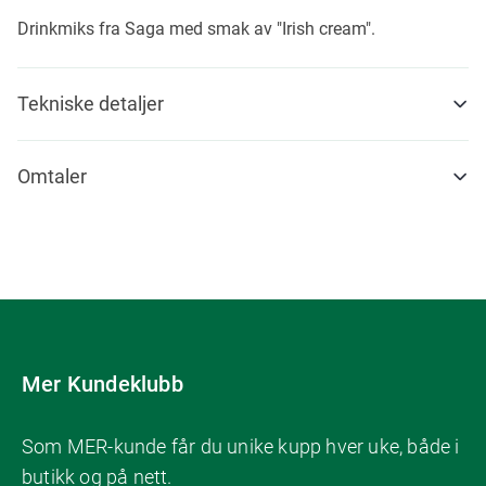
Drinkmiks fra Saga med smak av "Irish cream".
Tekniske detaljer
Omtaler
Mer Kundeklubb
Som MER-kunde får du unike kupp hver uke, både i
butikk og på nett.