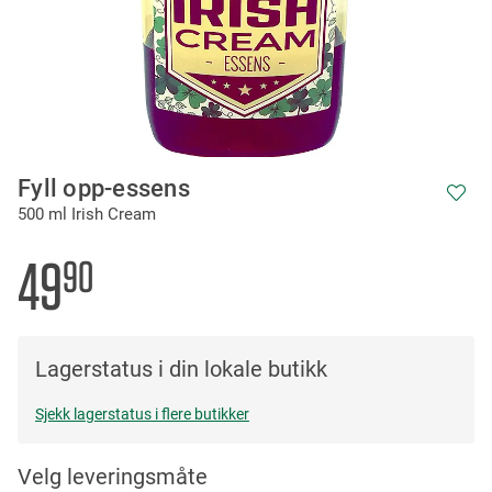
Skip
Fyll opp-essens
to
500 ml Irish Cream
the
beginning
of
49
90
the
images
gallery
Lagerstatus i din lokale butikk
Sjekk lagerstatus i flere butikker
Velg leveringsmåte