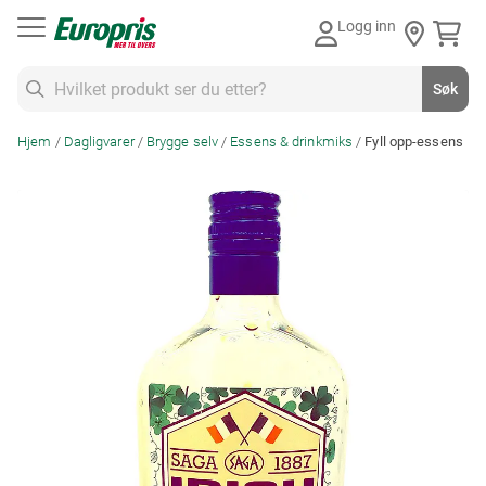
Gå
Logg inn
til
innhold
Søk
Søk
Hjem
Dagligvarer
Brygge selv
Essens & drinkmiks
Fyll opp-essens
Skip
to
the
end
of
the
images
gallery