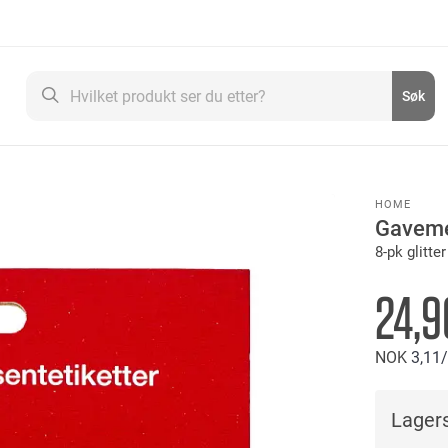
Søk
Søk
HOME
Gaveme
8-pk glitter
24,9
NOK
3
11
Lagers