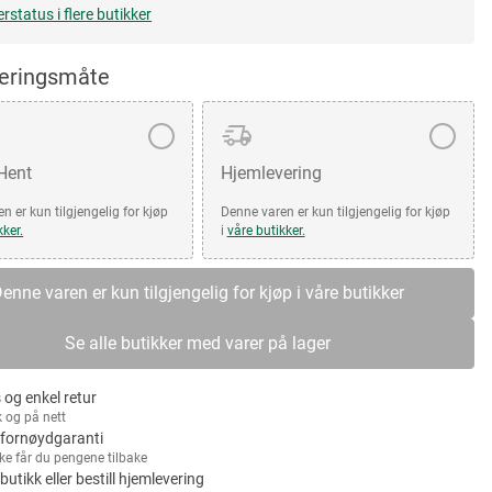
erstatus i flere butikker
veringsmåte
 Hent
Hjemlevering
n er kun tilgjengelig for kjøp
Denne varen er kun tilgjengelig for kjøp
kker.
i
våre butikker.
enne varen er kun tilgjengelig for kjøp i våre butikker
Se alle butikker med varer på lager
 og enkel retur
k og på nett
fornøydgaranti
kke får du pengene tilbake
 butikk eller bestill hjemlevering