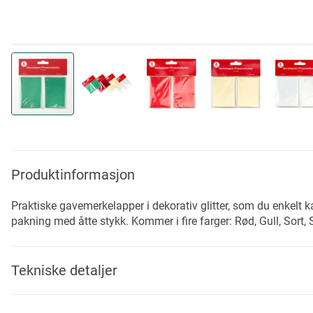
Skip
to
the
beginning
Produktinformasjon
of
the
Praktiske gavemerkelapper i dekorativ glitter, som du enkel
images
pakning med åtte stykk. Kommer i fire farger: Rød, Gull, Sort, 
gallery
Tekniske detaljer