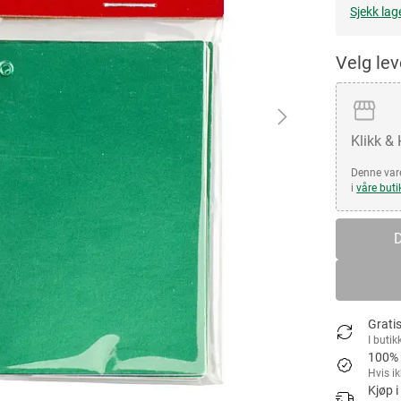
Sjekk lag
Velg le
Klikk &
Denne vare
i
våre buti
D
Gratis
I butik
100% 
Hvis i
Kjøp i