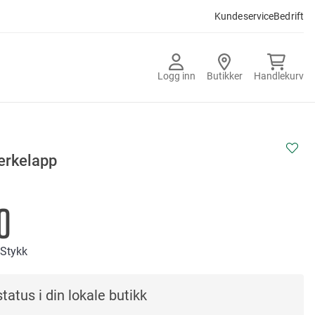
Kundeservice
Bedrift
Logg inn
Butikker
Handlekurv
rkelapp
0
/Stykk
tatus i din lokale butikk