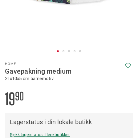
Skip
HOME
to
Gavepakning medium
the
21x10x5 cm barnemotiv
beginning
of
the
19
90
images
gallery
Lagerstatus i din lokale butikk
Sjekk lagerstatus i flere butikker