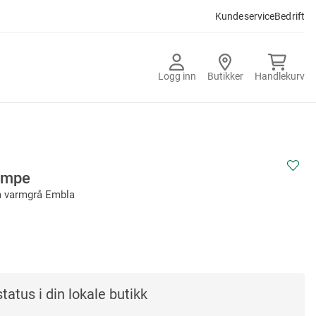
Kundeservice
Bedrift
Logg inn
Butikker
Handlekurv
ampe
m varmgrå Embla
tatus i din lokale butikk