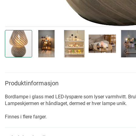
Skip
to
the
beginning
Produktinformasjon
of
the
Bordlampe i glass med LED-lyspære som lyser varmhvitt. Bruk
images
Lampeskjermen er håndlaget, dermed er hver lampe unik.
gallery
Finnes i flere farger.