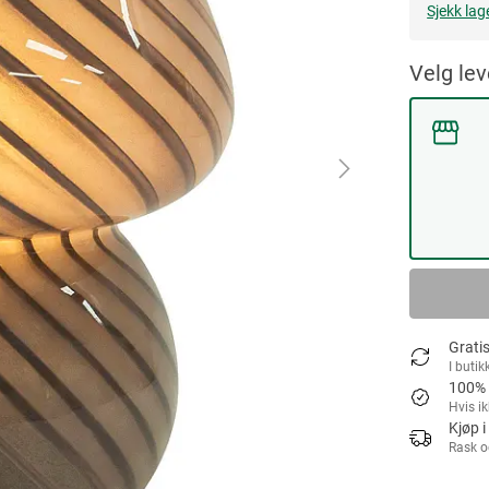
Sjekk lag
Velg le
Gratis
I butik
100% 
Hvis i
Kjøp i
Rask o