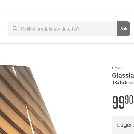
Søk
Søk
HOME
Glassl
13x15,5 c
99
90
Lagers