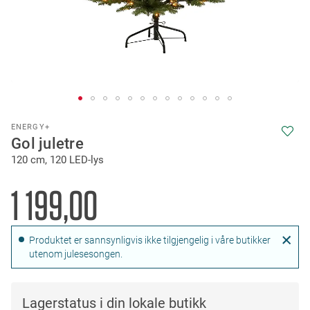
Skip
ENERGY+
to
Gol juletre
the
120 cm, 120 LED-lys
beginning
of
the
1 199,00
images
gallery
Produktet er sannsynligvis ikke tilgjengelig i våre butikker
utenom julesesongen.
Lagerstatus i din lokale butikk