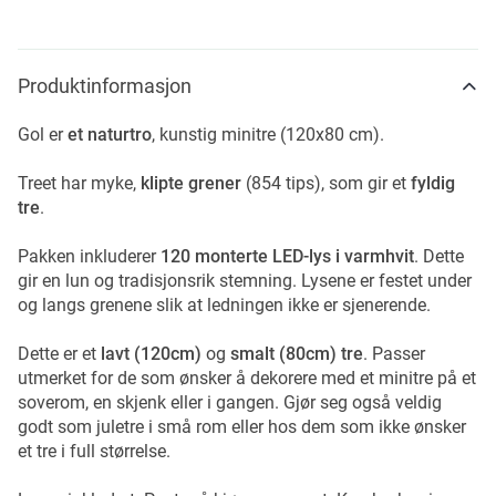
Produktinformasjon
Gol er
et naturtro
, kunstig minitre (120x80 cm).
Treet har myke,
klipte grener
(854 tips), som gir et
fyldig
tre
.
Pakken inkluderer
120 monterte LED-lys i varmhvit
. Dette
gir en lun og tradisjonsrik stemning. Lysene er festet under
og langs grenene slik at ledningen ikke er sjenerende.
Dette er et
lavt (120cm)
og
smalt (80cm) tre
. Passer
utmerket for de som ønsker å dekorere med et minitre på et
soverom, en skjenk eller i gangen. Gjør seg også veldig
godt som juletre i små rom eller hos dem som ikke ønsker
et tre i full størrelse.