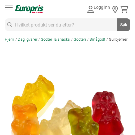
Gå
Logg inn
til
innhold
Søk
Søk
Hjem
Dagligvarer
Godteri & snacks
Godteri
Smågodt
Gullbjørner
Skip
to
the
end
of
the
images
gallery