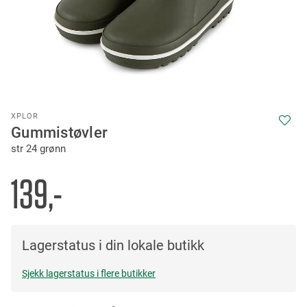
Skip
XPLOR
to
Gummistøvler
the
str 24 grønn
beginning
of
the
139,-
images
gallery
Lagerstatus i din lokale butikk
Sjekk lagerstatus i flere butikker