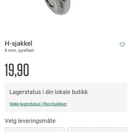
Skip
H-sjakkel
to
6 mm, syrefast
the
beginning
of
19,90
the
images
gallery
Lagerstatus i din lokale butikk
Sjekk lagerstatus i flere butikker
Velg leveringsmåte