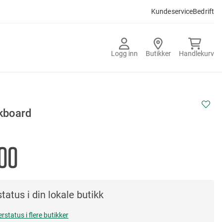
Kundeservice
Bedrift
Logg inn
Butikker
Handlekurv
ckboard
00
tatus i din lokale butikk
erstatus i flere butikker