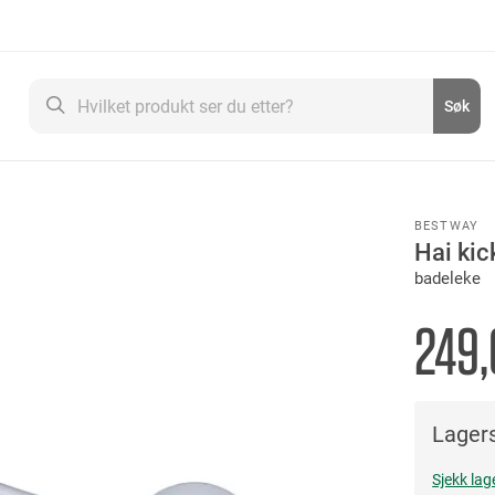
Søk
Søk
BESTWAY
Hai ki
badeleke
249,
Lagers
Sjekk lag