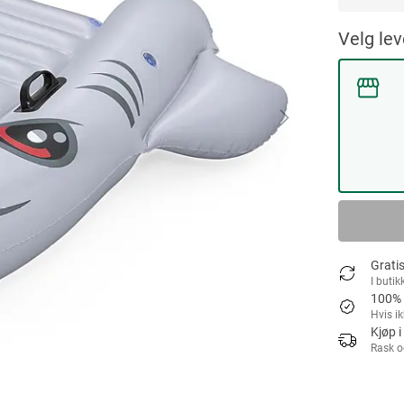
Velg le
Gratis
I butik
100% 
Hvis i
Kjøp i
Rask o