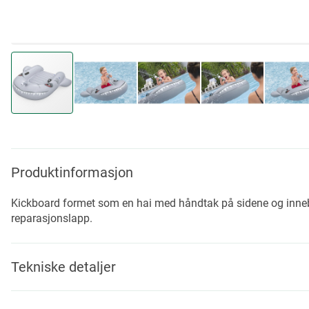
Skip
to
the
beginning
Produktinformasjon
of
the
Kickboard formet som en hai med håndtak på sidene og inneb
images
reparasjonslapp.
gallery
Tekniske detaljer