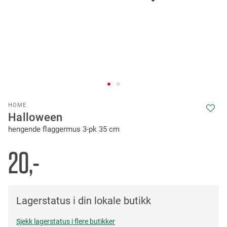
Skip
HOME
to
Halloween
the
hengende flaggermus 3-pk 35 cm
beginning
of
the
20,-
images
gallery
Lagerstatus i din lokale butikk
Sjekk lagerstatus i flere butikker