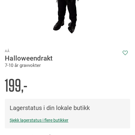
Skip
AÅ
to
Halloweendrakt
the
7-10 år gravvokter
beginning
of
the
199,-
images
gallery
Lagerstatus i din lokale butikk
Sjekk lagerstatus i flere butikker