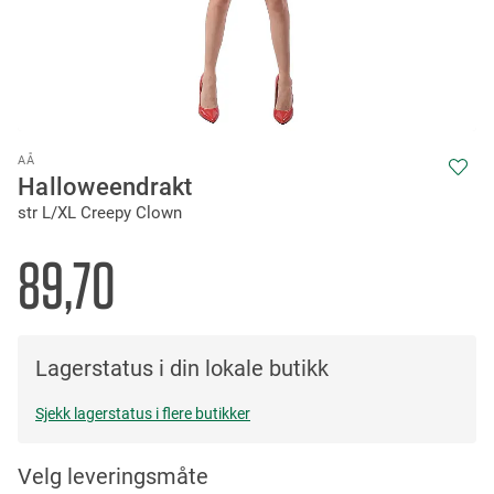
Skip
AÅ
to
Halloweendrakt
the
str L/XL Creepy Clown
beginning
of
the
89,70
images
gallery
Lagerstatus i din lokale butikk
Sjekk lagerstatus i flere butikker
Velg leveringsmåte