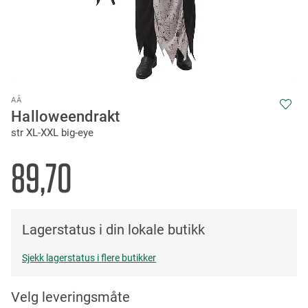
Skip
AÅ
to
Halloweendrakt
the
str XL-XXL big-eye
beginning
of
the
89,70
images
gallery
Lagerstatus i din lokale butikk
Sjekk lagerstatus i flere butikker
Velg leveringsmåte