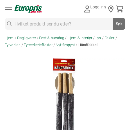
Gå
Logg inn
til
innhold
Søk
Søk
Hjem
Dagligvarer
Fest & bursdag
Hjem & interiør
Lys
Fakler
Fyrverkeri
Fyrverkerieffekter
Nyttårspynt
Håndfakkel
Skip
to
the
end
of
the
images
gallery