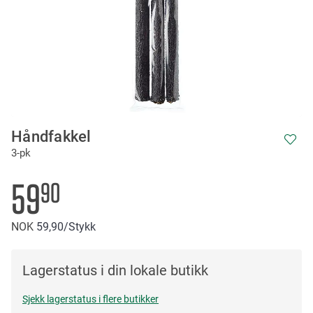
Skip
Håndfakkel
to
3-pk
the
beginning
of
59
90
the
images
NOK
59
90
/Stykk
gallery
Lagerstatus i din lokale butikk
Sjekk lagerstatus i flere butikker