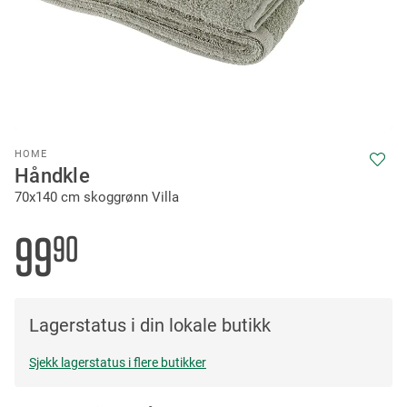
Skip
HOME
to
Håndkle
the
70x140 cm skoggrønn Villa
beginning
of
the
99
90
images
gallery
Lagerstatus i din lokale butikk
Sjekk lagerstatus i flere butikker