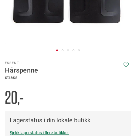
Skip
ESSENTII
to
Hårspenne
the
strass
beginning
of
the
20,-
images
gallery
Lagerstatus i din lokale butikk
Sjekk lagerstatus i flere butikker