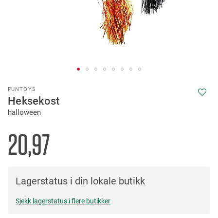
Skip
FUNTOYS
to
Heksekost
the
halloween
beginning
of
the
20,97
images
gallery
Lagerstatus i din lokale butikk
Sjekk lagerstatus i flere butikker